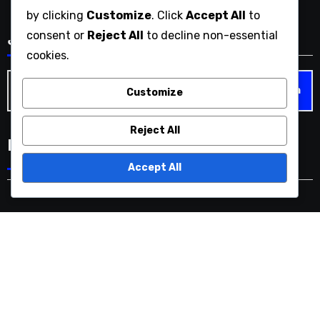
by clicking
Customize
. Click
Accept All
to
consent or
Reject All
to decline non-essential
بحث
cookies.
Search
Customize
for:
Reject All
Language
Accept All
tea-fight.com