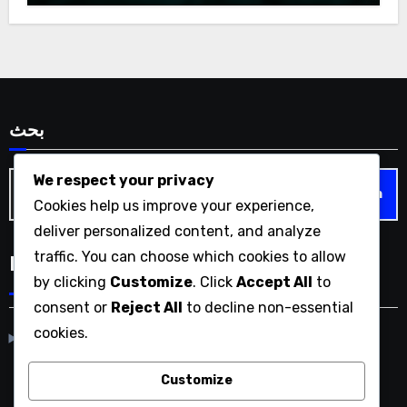
بحث
Search
We respect your privacy
for:
Cookies help us improve your experience,
deliver personalized content, and analyze
traffic. You can choose which cookies to allow
Language
by clicking
Customize
. Click
Accept All
to
consent or
Reject All
to decline non-essential
cookies.
Japanese
▾
Customize