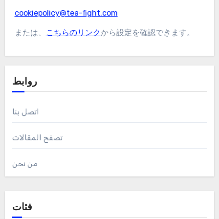
cookiepolicy@tea-fight.com
または、
こちらのリンク
から設定を確認できます。
روابط
اتصل بنا
تصفح المقالات
من نحن
فئات